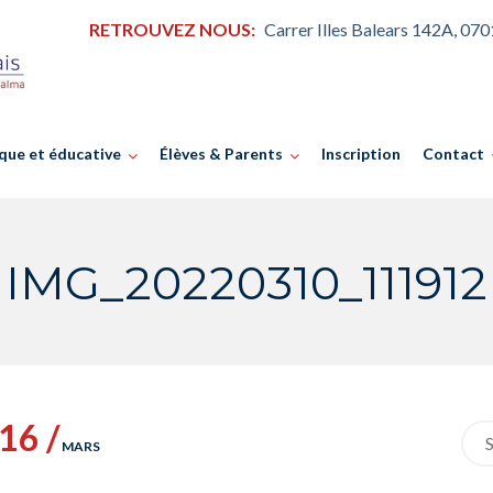
RETROUVEZ NOUS:
Carrer Illes Balears 142A, 07
que et éducative
Élèves & Parents
Inscription
Contact
IMG_20220310_111912
16 /
Sea
MARS
for: