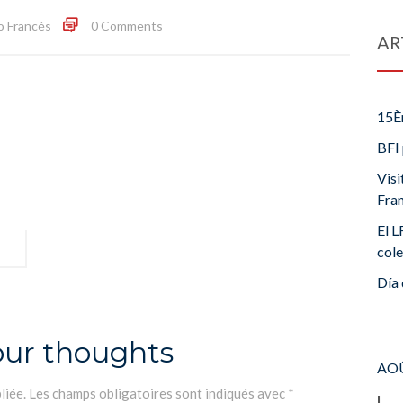
o Francés
0 Comments
AR
15È
BFI 
Visi
Fra
El L
cole
Día 
our thoughts
AOÛ
liée.
Les champs obligatoires sont indiqués avec
*
L