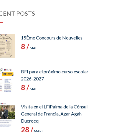
CENT POSTS
15Ème Concours de Nouvelles
8 /
MAI
BFI para el próximo curso escolar
2026-2027
8 /
MAI
Visita en el LFiPalma de la Cónsul
General de Francia, Azar Agah
Ducrocq
28 /
MARS