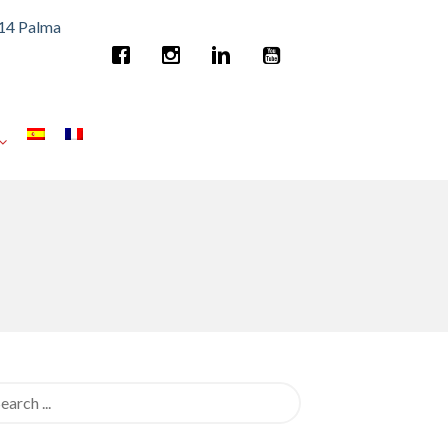
014 Palma
rch