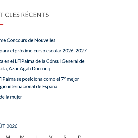
TICLES RÉCENTS
me Concours de Nouvelles
para el próximo curso escolar 2026-2027
ta en el LFiPalma de la Cónsul General de
ncia, Azar Agah Ducrocq
FiPalma se posiciona como el 7º mejor
gio internacional de España
de la mujer
T 2026
M
M
J
V
S
D