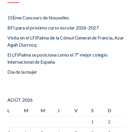
15Ème Concours de Nouvelles
BFI para el próximo curso escolar 2026-2027
Visita en el LFiPalma de la Cónsul General de Francia, Azar
Agah Ducrocq
El LFiPalma se posiciona como el 7º mejor colegio
internacional de España
Día de la mujer
AOÛT 2026
L
M
M
J
V
S
D
1
2