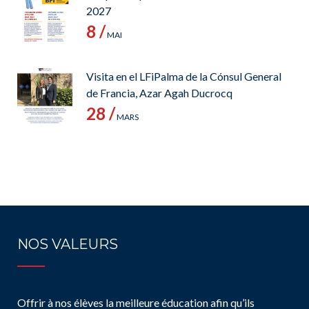
2027
8 /
MAI
Visita en el LFiPalma de la Cónsul General
de Francia, Azar Agah Ducrocq
28 /
MARS
NOS VALEURS
Offrir à nos élèves la meilleure éducation afin qu’ils