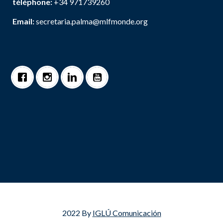
téléphone:
+34 971739260
Email:
secretaria.palma@mlfmonde.org
2022 By
IGLÚ Comunicación