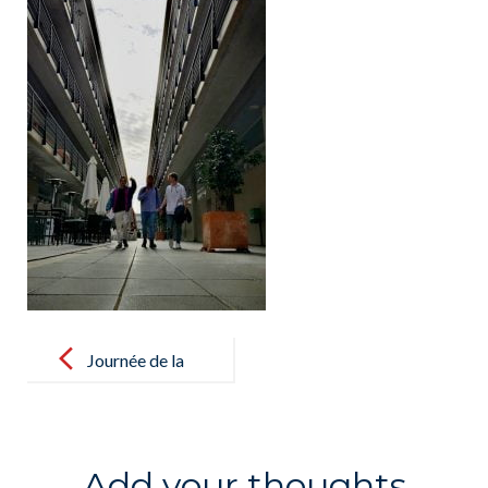
Post
navigation
Journée de la
Femme dans
les Sciences /
Día de la Dona
Add your thoughts