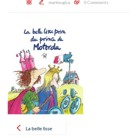
marimugica
0 Comments
Post
navigation
La belle lisse