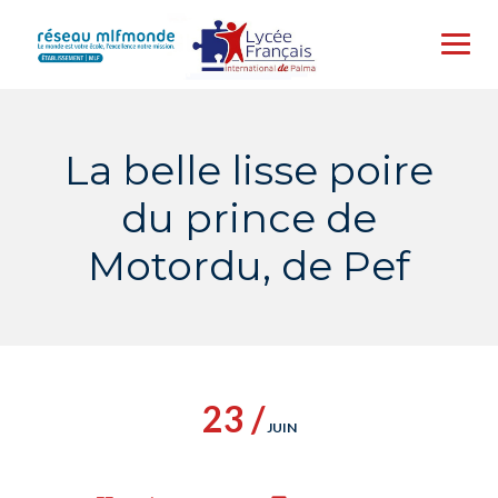
Skip
to
content
La belle lisse poire
du prince de
Motordu, de Pef
23 /
JUIN