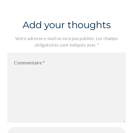
poire du
prince de
Motordu, de
Add your thoughts
Pef
Votre adresse e-mail ne sera pas publiée.
Les champs
obligatoires sont indiqués avec
*