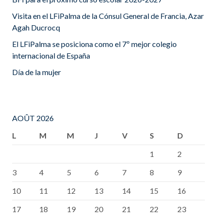
Visita en el LFiPalma de la Cónsul General de Francia, Azar
Agah Ducrocq
El LFiPalma se posiciona como el 7º mejor colegio
internacional de España
Día de la mujer
AOÛT 2026
L
M
M
J
V
S
D
1
2
3
4
5
6
7
8
9
10
11
12
13
14
15
16
17
18
19
20
21
22
23