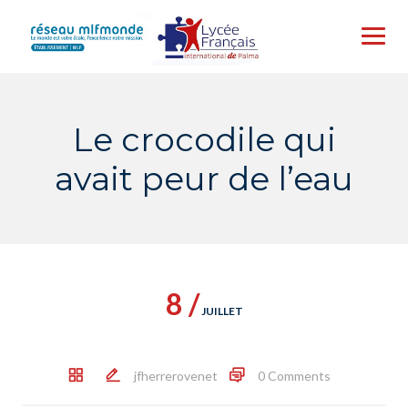
Skip
to
content
Le crocodile qui
avait peur de l’eau
8 /
JUILLET
jfherrerovenet
0 Comments