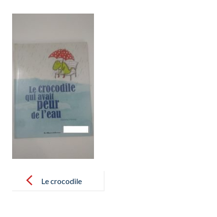
Post
navigation
Le crocodile
qui avait peur
de l’eau