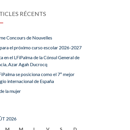
TICLES RÉCENTS
me Concours de Nouvelles
para el próximo curso escolar 2026-2027
ta en el LFiPalma de la Cónsul General de
ncia, Azar Agah Ducrocq
FiPalma se posiciona como el 7º mejor
gio internacional de España
de la mujer
T 2026
M
M
J
V
S
D