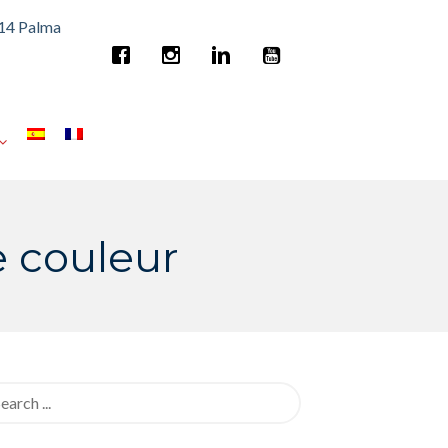
014 Palma
e couleur
rch