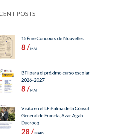
CENT POSTS
15Ème Concours de Nouvelles
8 /
MAI
BFI para el próximo curso escolar
2026-2027
8 /
MAI
Visita en el LFiPalma de la Cónsul
General de Francia, Azar Agah
Ducrocq
28 /
MARS