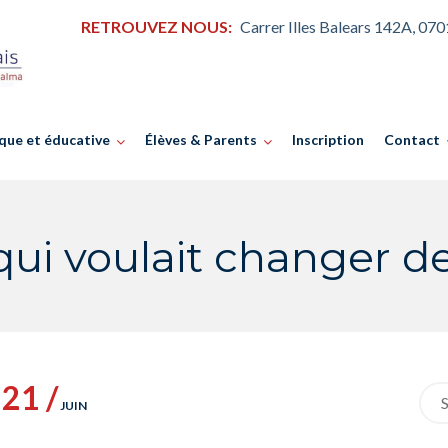
RETROUVEZ NOUS:
Carrer Illes Balears 142A, 07
que et éducative
Élèves & Parents
Inscription
Contact
qui voulait changer d
21 /
Sea
JUIN
for: