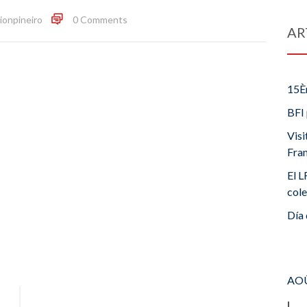
ionpineiro
0 Comments
AR
15È
BFI 
Visi
Fra
El L
cole
Día 
AOÛ
L