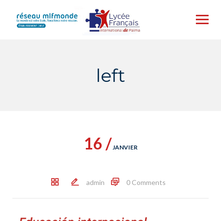
Skip
to
content
left
16 /
JANVIER
admin
0 Comments