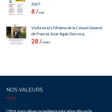
2027
8 /
MAI
Visita en el LFiPalma de la Cónsul General
de Francia, Azar Agah Ducrocq
28 /
MARS
NOS VALEURS
Offrir à nos élèves la meilleure éducation afin qu’ils