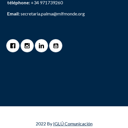
téléphone:
+34 971739260
Email:
secretaria.palma@mlfmonde.org
2022 By
IGLÚ Comunicación