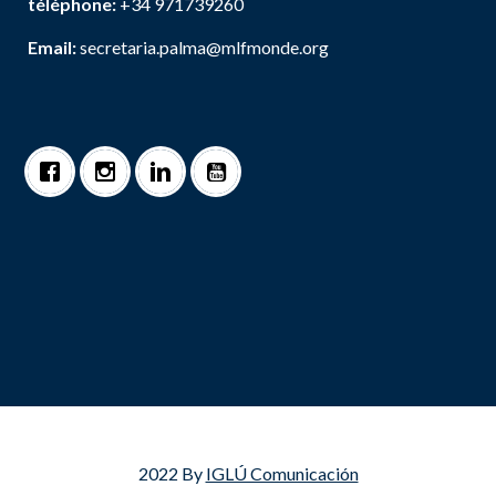
téléphone:
+34 971739260
Email:
secretaria.palma@mlfmonde.org
2022 By
IGLÚ Comunicación