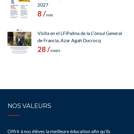
2027
8 /
MAI
Visita en el LFiPalma de la Cónsul General
de Francia, Azar Agah Ducrocq
28 /
MARS
NOS VALEURS
Offrir à nos élèves la meilleure éducation afin qu’ils