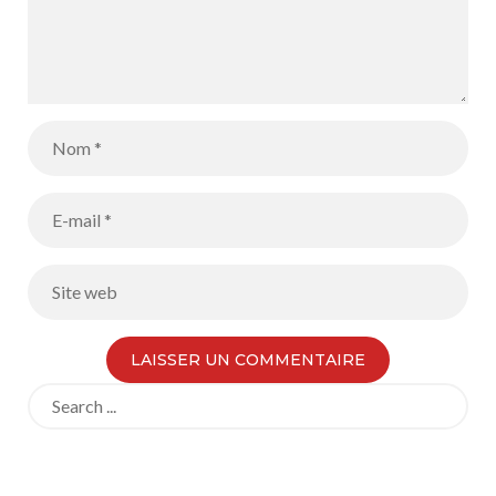
Search
for: