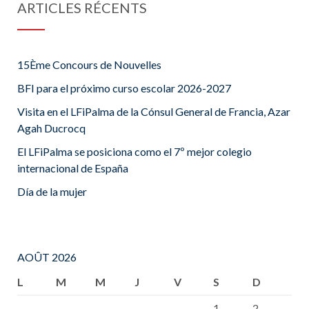
ARTICLES RÉCENTS
15Ème Concours de Nouvelles
BFI para el próximo curso escolar 2026-2027
Visita en el LFiPalma de la Cónsul General de Francia, Azar
Agah Ducrocq
El LFiPalma se posiciona como el 7º mejor colegio
internacional de España
Día de la mujer
AOÛT 2026
L
M
M
J
V
S
D
1
2