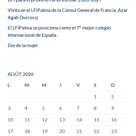
Visita en el LFiPalma de la Cónsul General de Francia, Azar
Agah Ducrocq
El LFiPalma se posiciona como el 7º mejor colegio
internacional de España
Día de la mujer
AOÛT 2026
L
M
M
J
V
S
D
1
2
3
4
5
6
7
8
9
10
11
12
13
14
15
16
17
18
19
20
21
22
23