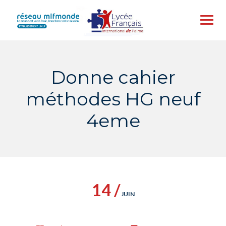
Skip
to
content
Donne cahier
méthodes HG neuf
4eme
14 /
JUIN