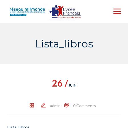
Skip
to
content
Lista_libros
26 /
JUIN
admin
0 Comments
Lista_libros