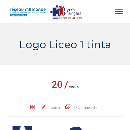
Skip
to
content
Logo Liceo 1 tinta
20 /
MARS
admin
0 Comments