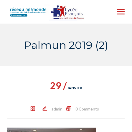
Skip
to
content
Palmun 2019 (2)
29 /
JANVIER
admin
0 Comments