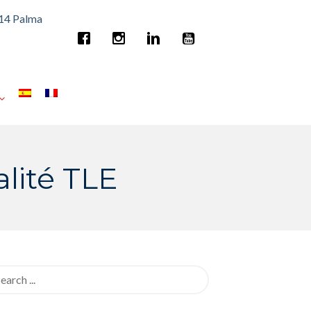
014 Palma
lité TLE
rch