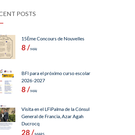
CENT POSTS
15Ème Concours de Nouvelles
8 /
MAI
BFI para el próximo curso escolar
2026-2027
8 /
MAI
Visita en el LFiPalma de la Cónsul
General de Francia, Azar Agah
Ducrocq
28 /
MARS