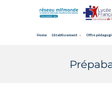
Skip
to
content
Home
L’établissement
Offre pédagogi
Prépaba