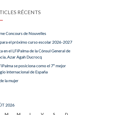
TICLES RÉCENTS
me Concours de Nouvelles
para el próximo curso escolar 2026-2027
ta en el LFiPalma de la Cónsul General de
ncia, Azar Agah Ducrocq
FiPalma se posiciona como el 7º mejor
gio internacional de España
de la mujer
T 2026
M
M
J
V
S
D