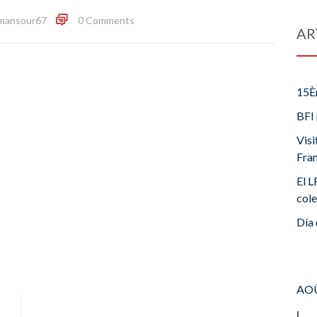
mansour67
0 Comments
AR
15È
BFI 
Visi
Fra
El L
cole
Día 
AOÛ
L