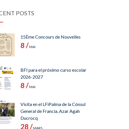
CENT POSTS
15Ème Concours de Nouvelles
8 /
MAI
BFI para el próximo curso escolar
2026-2027
8 /
MAI
Visita en el LFiPalma de la Cónsul
General de Francia, Azar Agah
Ducrocq
28 /
MARS