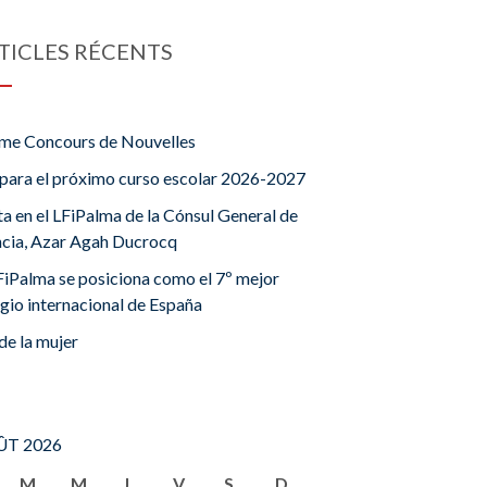
TICLES RÉCENTS
me Concours de Nouvelles
para el próximo curso escolar 2026-2027
ta en el LFiPalma de la Cónsul General de
ncia, Azar Agah Ducrocq
FiPalma se posiciona como el 7º mejor
gio internacional de España
de la mujer
T 2026
M
M
J
V
S
D