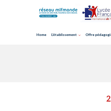
Skip
to
content
Home
L’établissement
Offre pédagogi
2