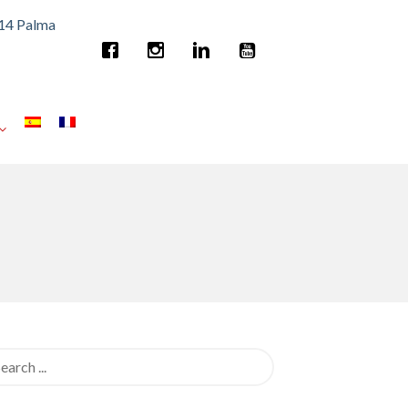
014 Palma
rch