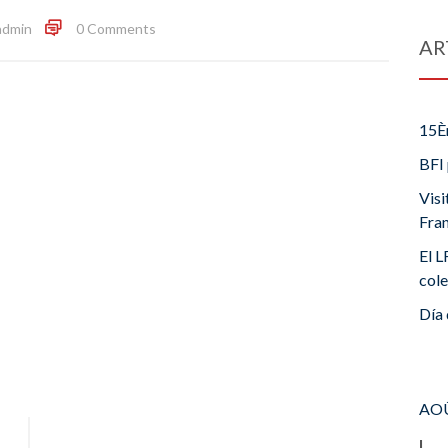
admin
0 Comments
AR
15È
BFI 
Visi
Fra
El L
cole
Día 
AOÛ
L