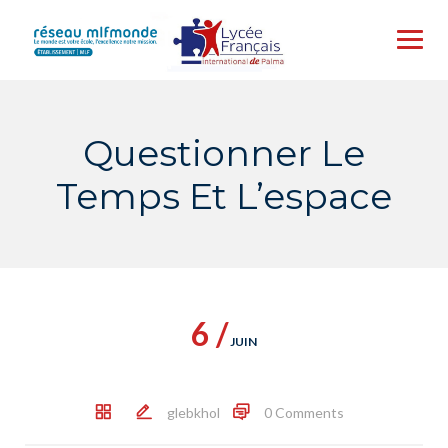
Skip
to
content
Questionner Le
Temps Et L’espace
6 /
JUIN
glebkhol
0 Comments