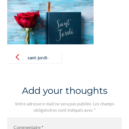
Post
navigation
sant-jordi-
2021
Add your thoughts
Votre adresse e-mail ne sera pas publiée.
Les champs
obligatoires sont indiqués avec
*