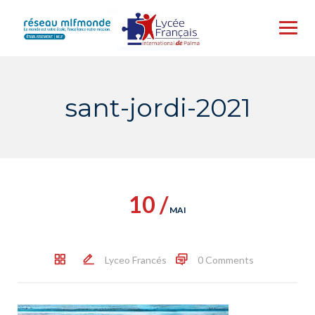
Skip
to
content
sant-jordi-2021
10 /
MAI
Lyceo Francés
0 Comments