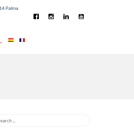
014 Palma
rch