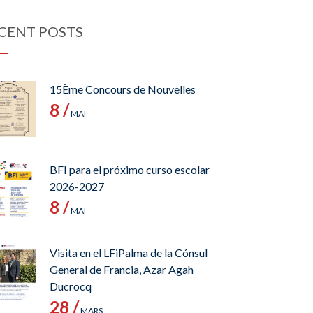
CENT POSTS
15Ème Concours de Nouvelles
8 /
MAI
BFI para el próximo curso escolar
2026-2027
8 /
MAI
Visita en el LFiPalma de la Cónsul
General de Francia, Azar Agah
Ducrocq
28 /
MARS