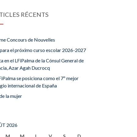
TICLES RÉCENTS
me Concours de Nouvelles
para el próximo curso escolar 2026-2027
ta en el LFiPalma de la Cónsul General de
ncia, Azar Agah Ducrocq
FiPalma se posiciona como el 7º mejor
gio internacional de España
de la mujer
T 2026
M
M
J
V
S
D