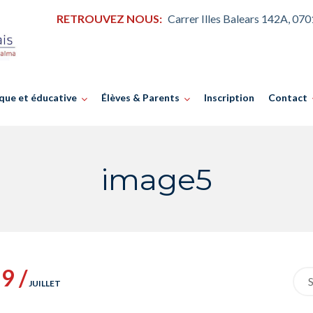
RETROUVEZ NOUS:
Carrer Illes Balears 142A, 07
que et éducative
Élèves & Parents
Inscription
Contact
image5
9 /
Sea
JUILLET
for: