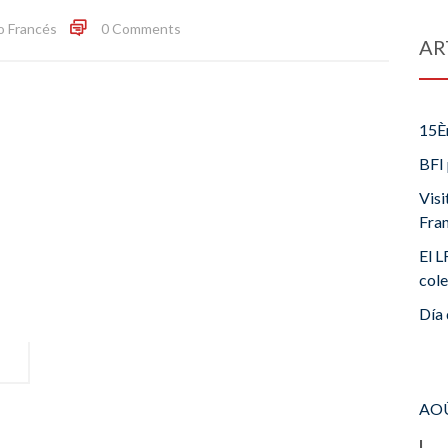
o Francés
0 Comments
AR
15È
BFI 
Visi
Fra
El L
cole
Día 
AOÛ
L