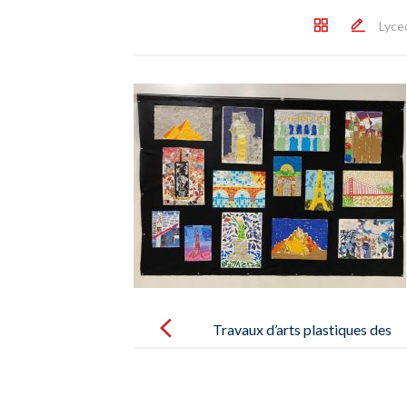
Lyce
Post
navigation
Travaux d’arts plastiques des
élèves du collège / Obras de arte
de alumnos de secundaria