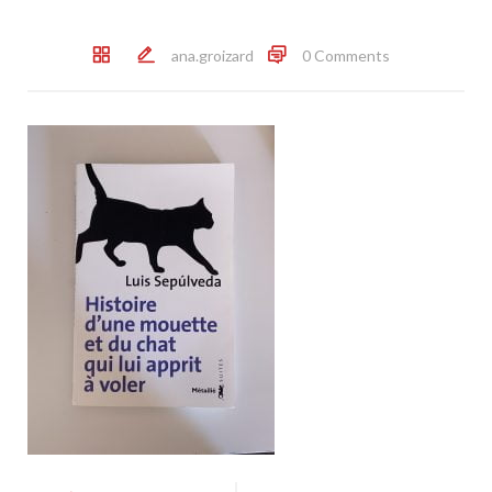
ana.groizard
0 Comments
Post