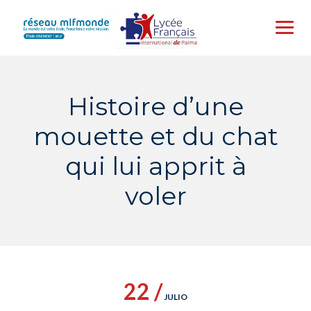
Skip
to
content
Histoire d’une
mouette et du chat
qui lui apprit à
voler
22 /
JULIO