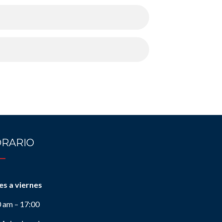
RARIO
es a viernes
0 am – 17:00