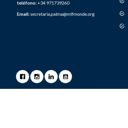
teléfono:
+34 971739260
Email:
secretaria.palma@mlfmonde.org