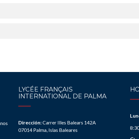
LYCÉE FRANÇAIS
HO
INTERNATIONAL DE PALMA
Lun
Dirección:
Carrer Illes Balears 142A
anos
8:3
07014 Palma, Islas Baleares