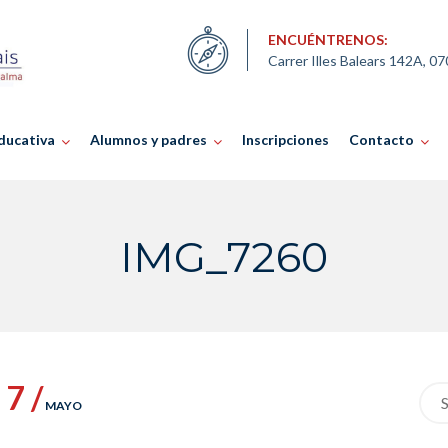
ENCUÉNTRENOS:
Carrer Illes Balears 142A, 0
ducativa
Alumnos y padres
Inscripciones
Contacto
IMG_7260
7 /
Sea
MAYO
for: