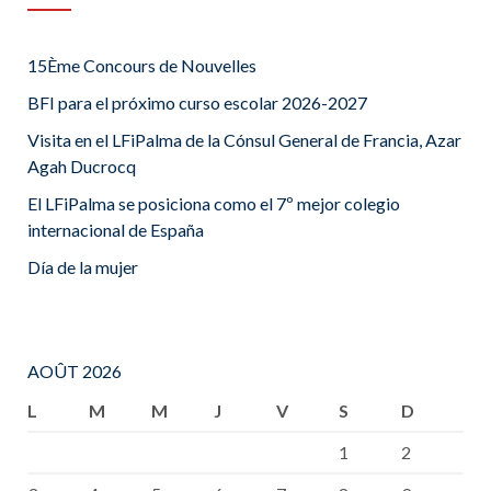
15Ème Concours de Nouvelles
BFI para el próximo curso escolar 2026-2027
Visita en el LFiPalma de la Cónsul General de Francia, Azar
Agah Ducrocq
El LFiPalma se posiciona como el 7º mejor colegio
internacional de España
Día de la mujer
AOÛT 2026
L
M
M
J
V
S
D
1
2