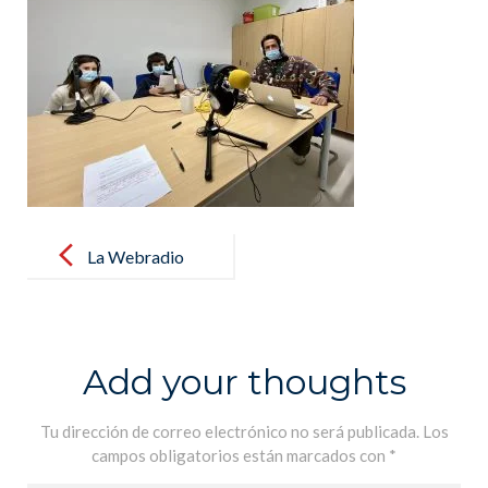
Post
navigation
La Webradio
du lycée, c´est
reparti! – La
Webradio del
Add your thoughts
colegio, ha
vuelto!
Tu dirección de correo electrónico no será publicada.
Los
campos obligatorios están marcados con
*