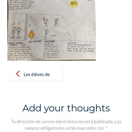
Post
navigation
Les élèves de
Terminale
représentent
sous forme de
Add your thoughts
dessins
l’Allégorie de
Tu dirección de correo electrónico no será publicada.
Los
campos obligatorios están marcados con
*
la caverne