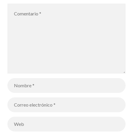
décrite par
Platon – Los
alumnos de
Terminale
representan
en forma de
dibujos la
Alegoría de la
caverna
descrita por
Platón