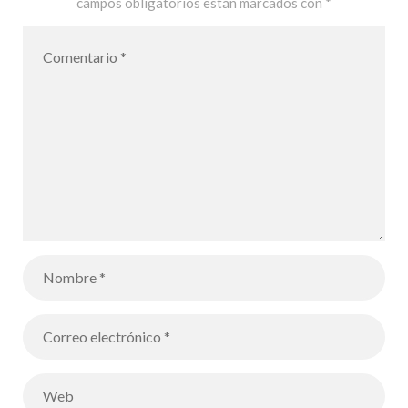
campos obligatorios están marcados con
*
la caverne
décrite par
Platon – Los
alumnos de
Terminale
representan
en forma de
dibujos la
Alegoría de la
caverna
descrita por
Platón