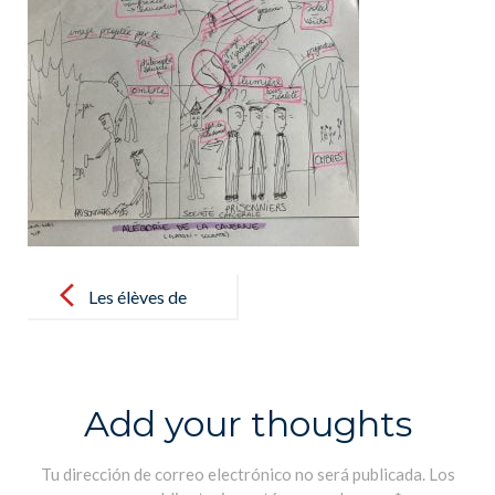
Post
navigation
Les élèves de
Terminale
représentent
sous forme de
Add your thoughts
dessins
l’Allégorie de
Tu dirección de correo electrónico no será publicada.
Los