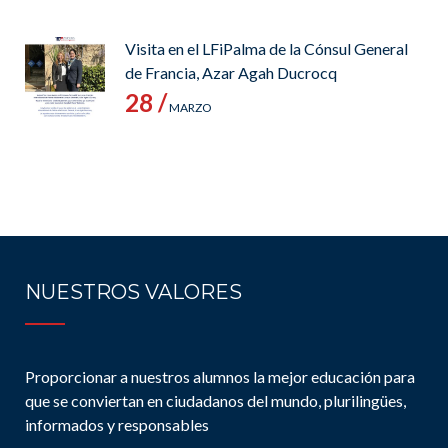
Visita en el LFiPalma de la Cónsul General
de Francia, Azar Agah Ducrocq
28 /
MARZO
NUESTROS VALORES
Proporcionar a nuestros alumnos la mejor educación para
que se conviertan en ciudadanos del mundo, plurilingües,
informados y responsables