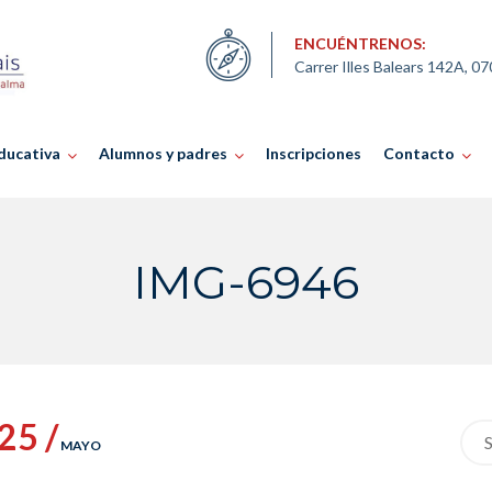
ENCUÉNTRENOS:
Carrer Illes Balears 142A, 0
ducativa
Alumnos y padres
Inscripciones
Contacto
IMG-6946
25 /
Sea
MAYO
for: