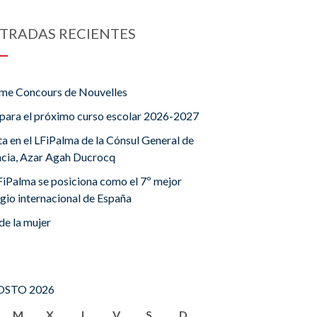
TRADAS RECIENTES
me Concours de Nouvelles
para el próximo curso escolar 2026-2027
ta en el LFiPalma de la Cónsul General de
ncia, Azar Agah Ducrocq
FiPalma se posiciona como el 7º mejor
gio internacional de España
de la mujer
STO 2026
M
X
J
V
S
D