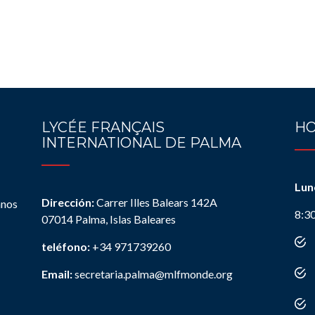
LYCÉE FRANÇAIS
HO
INTERNATIONAL DE PALMA
Lun
Dirección:
Carrer Illes Balears 142A
anos
8:3
07014 Palma, Islas Baleares
teléfono:
+34 971739260
Email:
secretaria.palma@mlfmonde.org