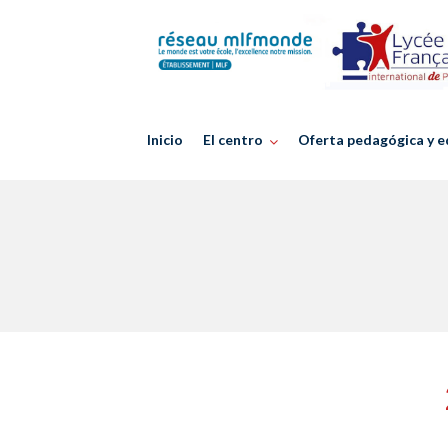
Skip
to
content
Inicio
El centro
Oferta pedagógica y e