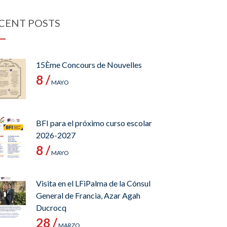
CENT POSTS
15Ème Concours de Nouvelles
8 /
MAYO
BFI para el próximo curso escolar
2026-2027
8 /
MAYO
Visita en el LFiPalma de la Cónsul
General de Francia, Azar Agah
Ducrocq
28 /
MARZO