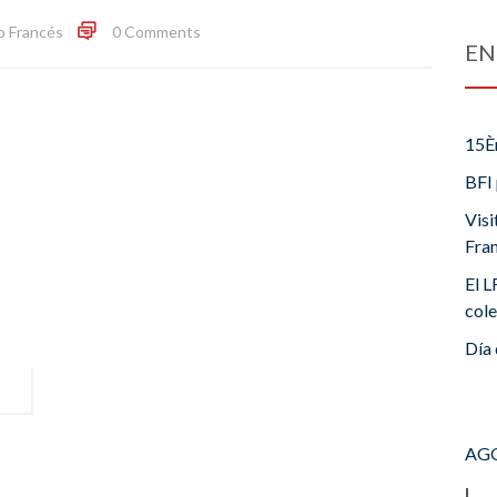
o Francés
0 Comments
EN
15È
BFI 
Visi
Fra
El L
cole
Día 
AGO
L