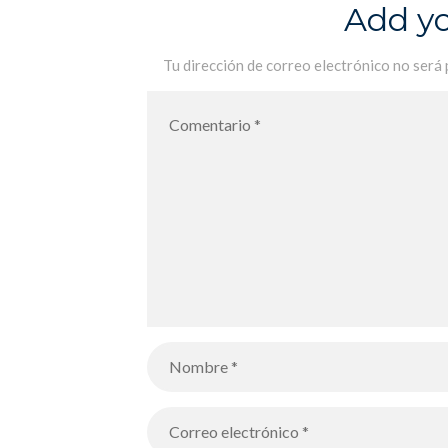
décrite par Platon – Los alumnos
Add y
de Terminale representan en forma
de dibujos la Alegoría de la
Tu dirección de correo electrónico no será 
caverna descrita por Platón