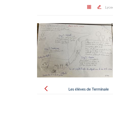
Lyce
Post
navigation
Les élèves de Terminale
représentent sous forme de
dessins l’Allégorie de la caverne