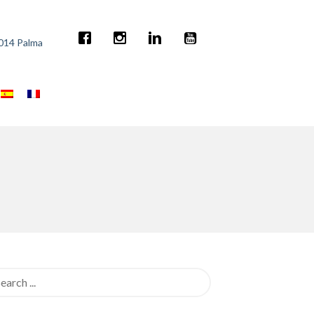
7014 Palma
rch