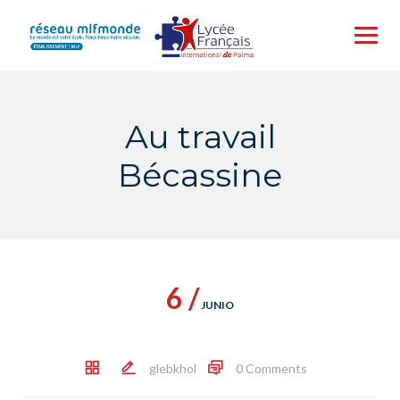
Skip
to
content
Au travail
Bécassine
6 /
JUNIO
glebkhol
0 Comments