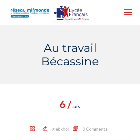
Skip
to
content
Au travail
Bécassine
6 /
JUIN
glebkhol
0 Comments