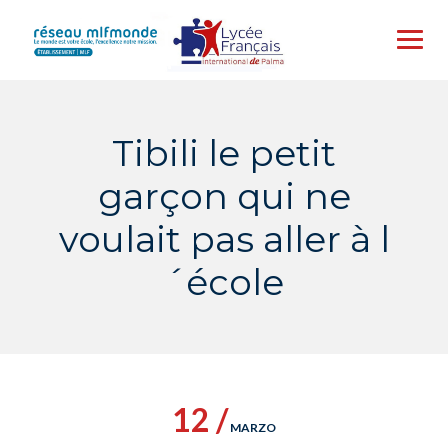
Skip
to
content
Tibili le petit
garçon qui ne
voulait pas aller à l
´école
12 /
MARZO