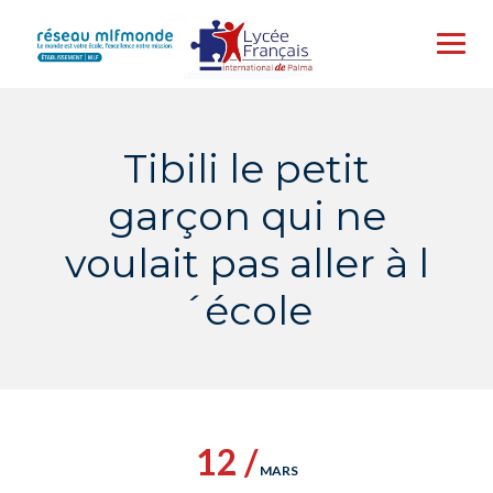
Skip
to
content
Tibili le petit
garçon qui ne
voulait pas aller à l
´école
12 /
MARS