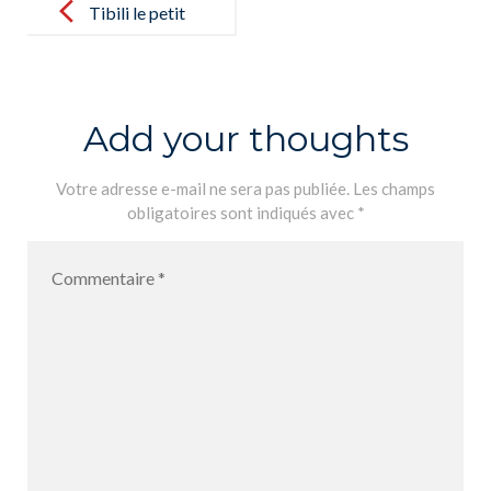
navigation
Tibili le petit
garçon qui ne
voulait pas
aller à l´école
Add your thoughts
Votre adresse e-mail ne sera pas publiée.
Les champs
obligatoires sont indiqués avec
*