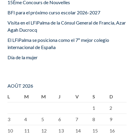
15Ème Concours de Nouvelles
BFI para el próximo curso escolar 2026-2027
Visita en el LFiPalma de la Cónsul General de Francia, Azar
Agah Ducrocq
El LFiPalma se posiciona como el 7º mejor colegio
internacional de España
Día de la mujer
AOÛT 2026
L
M
M
J
V
S
D
1
2
3
4
5
6
7
8
9
10
11
12
13
14
15
16