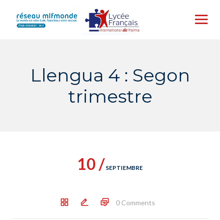
Skip
to
content
Llengua 4 : Segon
trimestre
10 /
SEPTIEMBRE
0 Comments