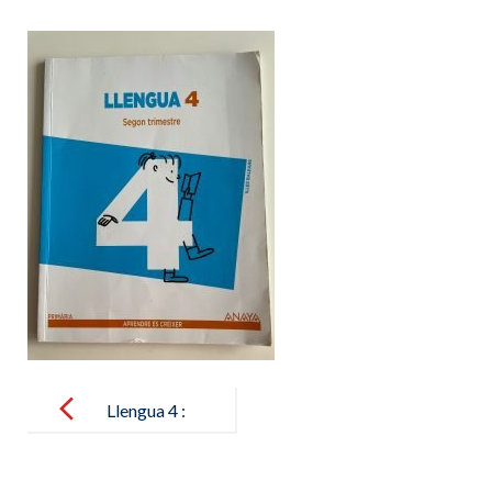
Post
navigation
Llengua 4 :
Segon
trimestre