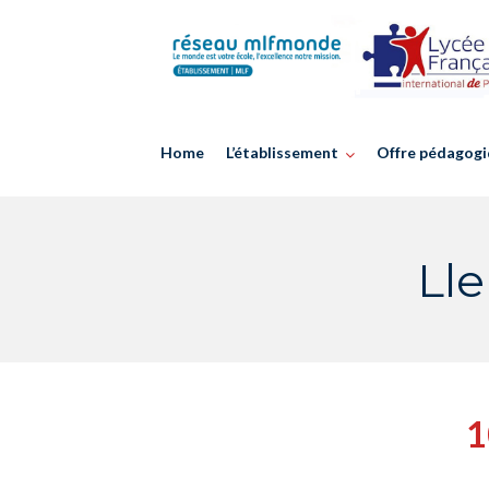
Skip
to
content
Home
L’établissement
Offre pédagogi
Lle
1