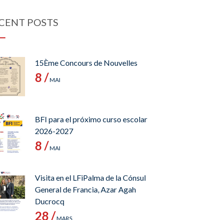
CENT POSTS
15Ème Concours de Nouvelles
8 /
MAI
BFI para el próximo curso escolar
2026-2027
8 /
MAI
Visita en el LFiPalma de la Cónsul
General de Francia, Azar Agah
Ducrocq
28 /
MARS