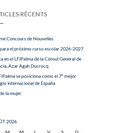
TICLES RÉCENTS
me Concours de Nouvelles
para el próximo curso escolar 2026-2027
ta en el LFiPalma de la Cónsul General de
ncia, Azar Agah Ducrocq
FiPalma se posiciona como el 7º mejor
gio internacional de España
de la mujer
T 2026
M
M
J
V
S
D