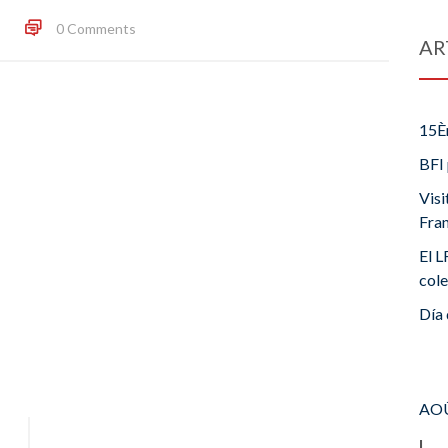
0 Comments
AR
15È
BFI 
Visi
Fra
El L
cole
Día 
AOÛ
L