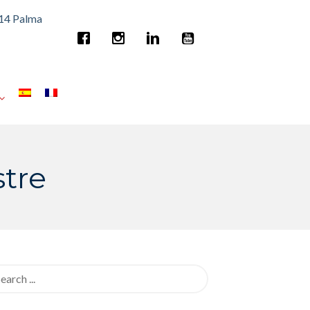
014 Palma
stre
rch