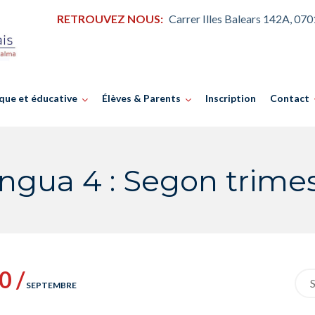
RETROUVEZ NOUS:
Carrer Illes Balears 142A, 07
que et éducative
Élèves & Parents
Inscription
Contact
ngua 4 : Segon trime
0 /
Sea
SEPTEMBRE
for: