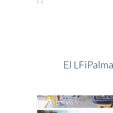
[…]
El LFiPalma