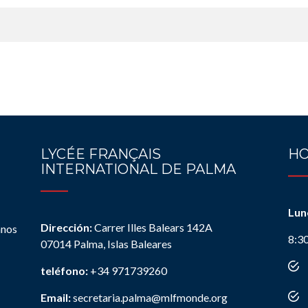
LYCÉE FRANÇAIS
HO
INTERNATIONAL DE PALMA
Lun
Dirección:
Carrer Illes Balears 142A
anos
8:3
07014 Palma, Islas Baleares
teléfono:
+34 971739260
Email:
secretaria.palma@mlfmonde.org