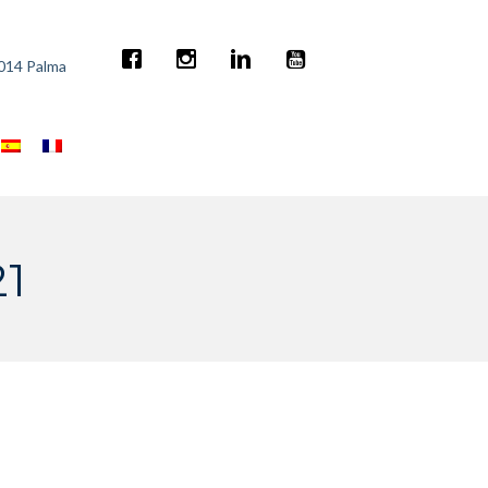
7014 Palma
1