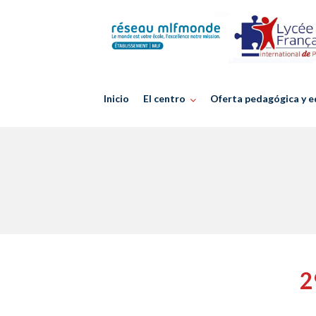
Skip
to
content
Inicio
El centro
Oferta pedagógica y e
2