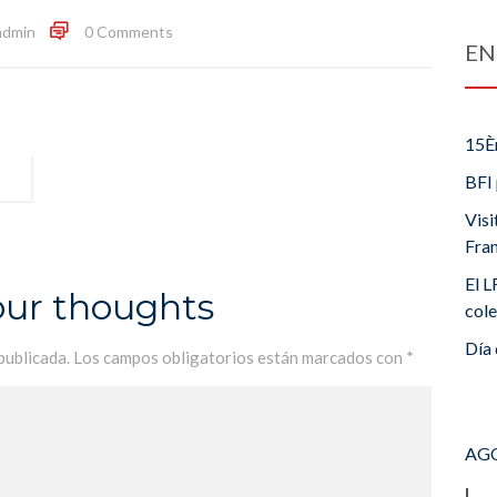
admin
0 Comments
EN
15È
BFI 
Visi
Fra
El L
our thoughts
cole
Día 
publicada.
Los campos obligatorios están marcados con
*
AGO
L