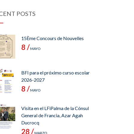
CENT POSTS
15Ème Concours de Nouvelles
8 /
MAYO
BFI para el próximo curso escolar
2026-2027
8 /
MAYO
Visita en el LFiPalma de la Cónsul
General de Francia, Azar Agah
Ducrocq
28 /
MARZO