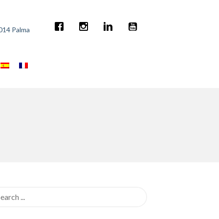
7014 Palma
rch