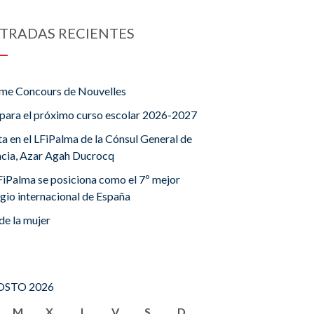
TRADAS RECIENTES
me Concours de Nouvelles
para el próximo curso escolar 2026-2027
ta en el LFiPalma de la Cónsul General de
ncia, Azar Agah Ducrocq
FiPalma se posiciona como el 7º mejor
gio internacional de España
de la mujer
STO 2026
M
X
J
V
S
D