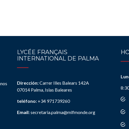
LYCÉE FRANÇAIS
HO
INTERNATIONAL DE PALMA
Lun
Dirección:
Carrer Illes Balears 142A
anos
8:3
07014 Palma, Islas Baleares
teléfono:
+34 971739260
Email:
secretaria.palma@mlfmonde.org