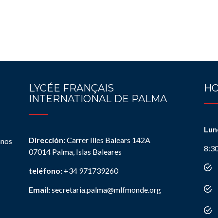
LYCÉE FRANÇAIS
HO
INTERNATIONAL DE PALMA
Lun
Dirección:
Carrer Illes Balears 142A
anos
8:3
07014 Palma, Islas Baleares
teléfono:
+34 971739260
Email:
secretaria.palma@mlfmonde.org