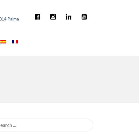
7014 Palma
rch