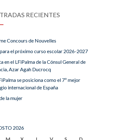
TRADAS RECIENTES
me Concours de Nouvelles
para el próximo curso escolar 2026-2027
ta en el LFiPalma de la Cónsul General de
ncia, Azar Agah Ducrocq
FiPalma se posiciona como el 7º mejor
gio internacional de España
de la mujer
STO 2026
M
X
J
V
S
D