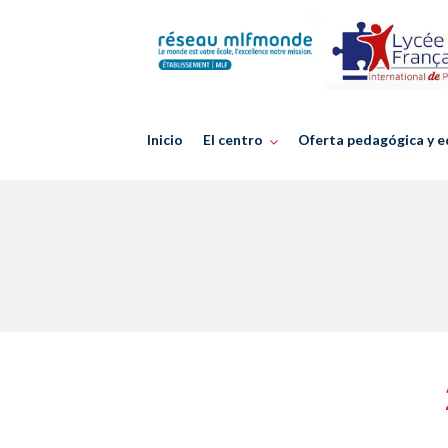
Skip
to
content
Inicio
El centro
Oferta pedagógica y e