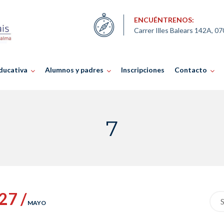
ENCUÉNTRENOS:
Carrer Illes Balears 142A, 0
ducativa
Alumnos y padres
Inscripciones
Contacto
7
27 /
Sea
MAYO
for: