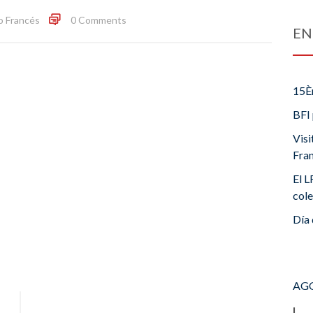
o Francés
0 Comments
EN
15È
BFI 
Visi
Fra
El L
cole
Día 
AGO
L