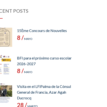
CENT POSTS
15Ème Concours de Nouvelles
8 /
MAYO
BFI para el próximo curso escolar
2026-2027
8 /
MAYO
Visita en el LFiPalma de la Cónsul
General de Francia, Azar Agah
Ducrocq
28 /
MARZO