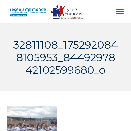
Skip
to
content
32811108_175292084
8105953_84492978
42102599680_o