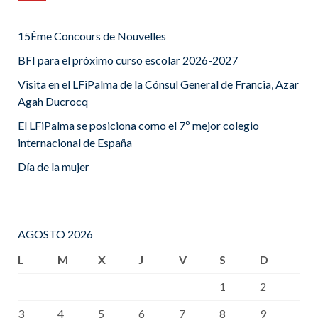
15Ème Concours de Nouvelles
BFI para el próximo curso escolar 2026-2027
Visita en el LFiPalma de la Cónsul General de Francia, Azar
Agah Ducrocq
El LFiPalma se posiciona como el 7º mejor colegio
internacional de España
Día de la mujer
AGOSTO 2026
L
M
X
J
V
S
D
1
2
3
4
5
6
7
8
9