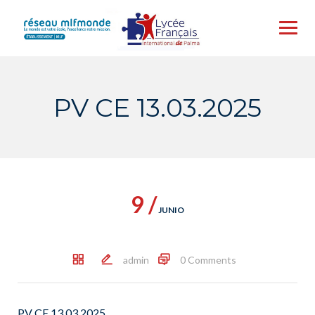
Skip
to
content
PV CE 13.03.2025
9 /
JUNIO
admin
0 Comments
PV CE 13.03.2025