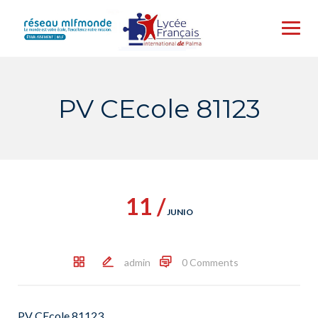
Skip
to
content
PV CEcole 81123
11 /
JUNIO
admin
0 Comments
PV CEcole 81123