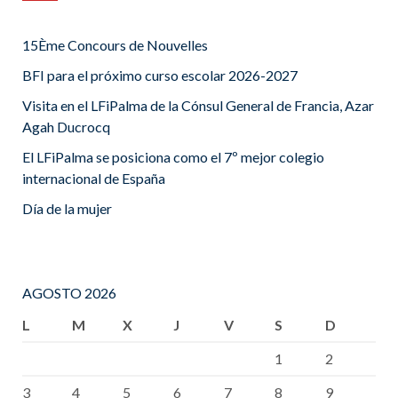
15Ème Concours de Nouvelles
BFI para el próximo curso escolar 2026-2027
Visita en el LFiPalma de la Cónsul General de Francia, Azar
Agah Ducrocq
El LFiPalma se posiciona como el 7º mejor colegio
internacional de España
Día de la mujer
AGOSTO 2026
L
M
X
J
V
S
D
1
2
3
4
5
6
7
8
9