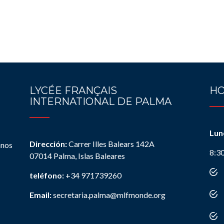
LYCÉE FRANÇAIS
HO
INTERNATIONAL DE PALMA
Lun
Dirección:
Carrer Illes Balears 142A
anos
8:3
07014 Palma, Islas Baleares
teléfono:
+34 971739260
Email:
secretaria.palma@mlfmonde.org