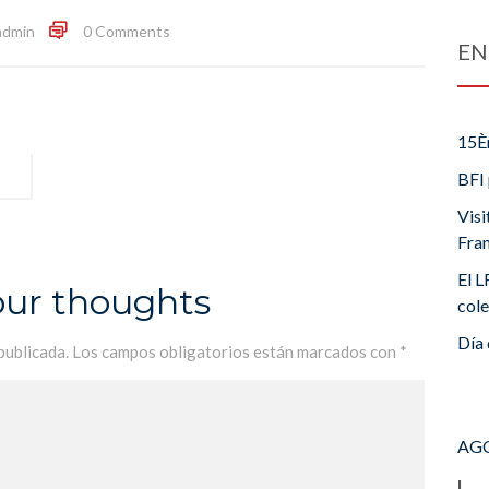
admin
0 Comments
EN
15È
BFI 
Visi
Fra
El L
our thoughts
cole
Día 
publicada.
Los campos obligatorios están marcados con
*
AGO
L