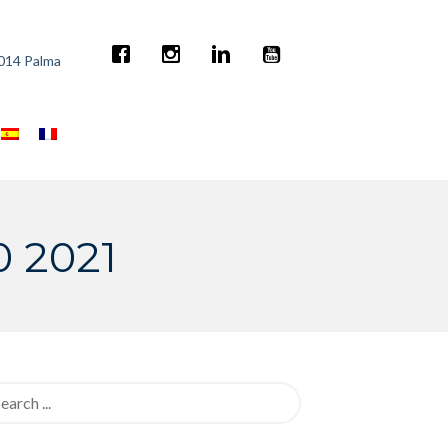
7014 Palma
 2021
rch