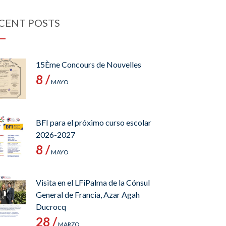
CENT POSTS
15Ème Concours de Nouvelles
8 /
MAYO
BFI para el próximo curso escolar
2026-2027
8 /
MAYO
Visita en el LFiPalma de la Cónsul
General de Francia, Azar Agah
Ducrocq
28 /
MARZO