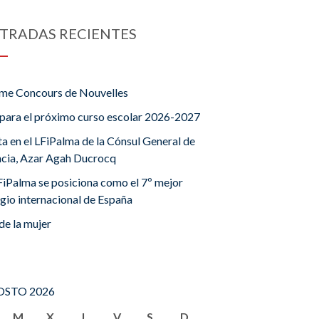
TRADAS RECIENTES
me Concours de Nouvelles
para el próximo curso escolar 2026-2027
ta en el LFiPalma de la Cónsul General de
ncia, Azar Agah Ducrocq
FiPalma se posiciona como el 7º mejor
gio internacional de España
de la mujer
STO 2026
M
X
J
V
S
D