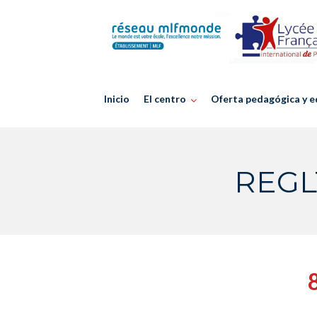
Skip
to
content
Inicio
El centro
Oferta pedagógica y e
REGL
8