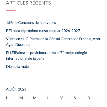
ARTICLES RÉCENTS
15Ème Concours de Nouvelles
BFI para el próximo curso escolar 2026-2027
Visita en el LFiPalma de la Cónsul General de Francia, Azar
Agah Ducrocq
El LFiPalma se posiciona como el 7º mejor colegio
internacional de España
Día de la mujer
AOÛT 2026
L
M
M
J
V
S
D
1
2