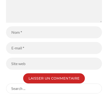
Search
for: