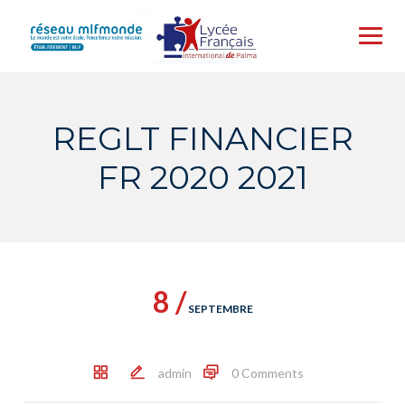
Skip
to
content
REGLT FINANCIER
FR 2020 2021
8 /
SEPTEMBRE
admin
0 Comments