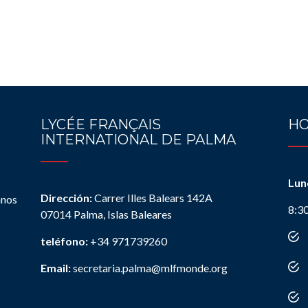
LYCÉE FRANÇAIS
HO
INTERNATIONAL DE PALMA
Lun
Dirección:
Carrer Illes Balears 142A
anos
8:3
07014 Palma, Islas Baleares
teléfono:
+34 971739260
Email:
secretaria.palma@mlfmonde.org