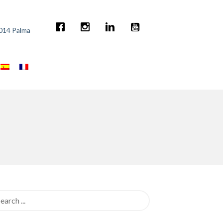
7014 Palma
rch