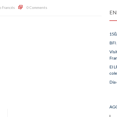
o Francés
0 Comments
EN
15È
BFI 
Visi
Fra
El L
cole
Día 
AGO
L