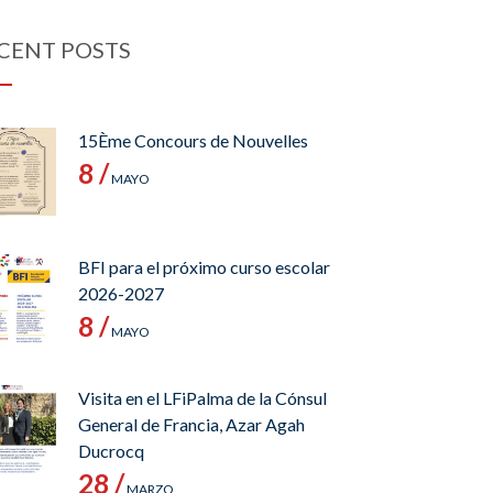
CENT POSTS
15Ème Concours de Nouvelles
8 /
MAYO
BFI para el próximo curso escolar
2026-2027
8 /
MAYO
Visita en el LFiPalma de la Cónsul
General de Francia, Azar Agah
Ducrocq
28 /
MARZO