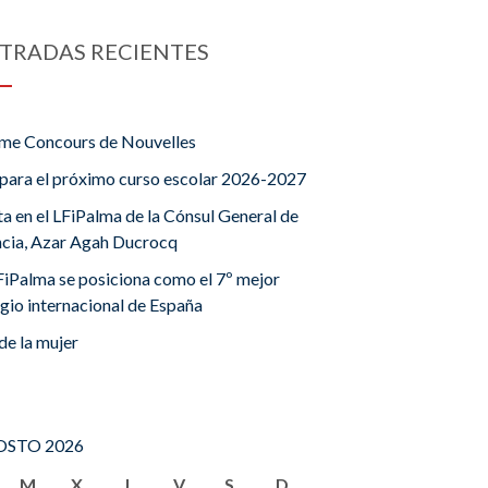
TRADAS RECIENTES
me Concours de Nouvelles
para el próximo curso escolar 2026-2027
ta en el LFiPalma de la Cónsul General de
ncia, Azar Agah Ducrocq
FiPalma se posiciona como el 7º mejor
gio internacional de España
de la mujer
STO 2026
M
X
J
V
S
D