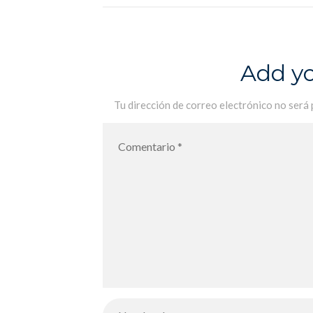
pour nos élèves de 5A – Entrega de
premios Kangourou 2022 para
nuestros alumnos de 5ºA
Add y
Tu dirección de correo electrónico no será 