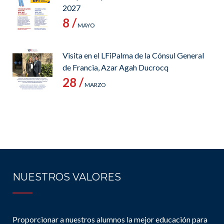
2027
8 /
MAYO
Visita en el LFiPalma de la Cónsul General
de Francia, Azar Agah Ducrocq
28 /
MARZO
NUESTROS VALORES
Proporcionar a nuestros alumnos la mejor educación para