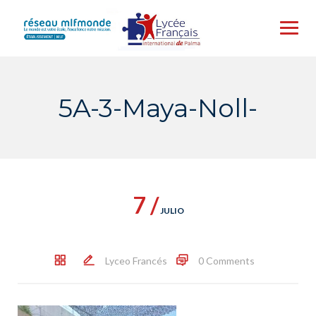
Skip
to
content
5A-3-Maya-Noll-
7 /
JULIO
Lyceo Francés
0 Comments