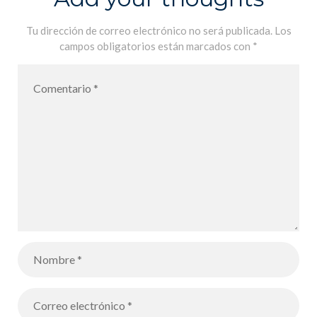
élèves de 5A –
Entrega de
Tu dirección de correo electrónico no será publicada.
Los
campos obligatorios están marcados con
*
premios
Kangourou
2022 para
nuestros
alumnos de
5ºA