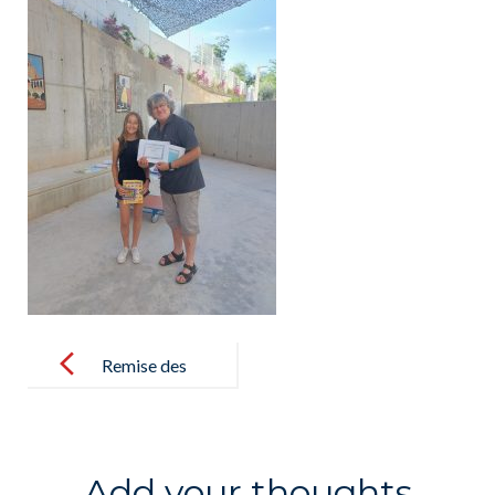
Post
navigation
Remise des
prix
Kangourou
2022 pour nos
Add your thoughts