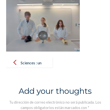
Post
navigation
Sciences : un
dernier cours
avec monsieur
Poulet –
Add your thoughts
Ciencias : una
última clase
Tu dirección de correo electrónico no será publicada.
Los
campos obligatorios están marcados con
*
con monsieur