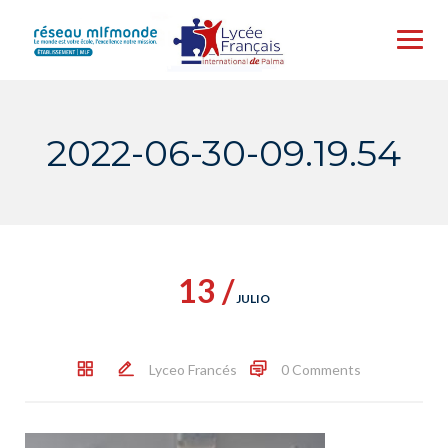
Skip
to
content
2022-06-30-09.19.54
13 /
JULIO
Lyceo Francés
0 Comments