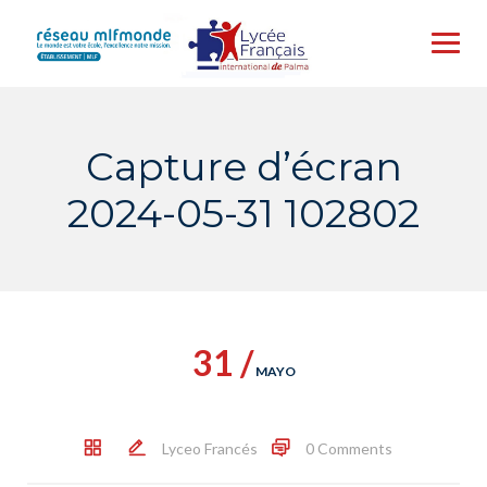
Skip
to
content
Capture d’écran
2024-05-31 102802
31 /
MAYO
Lyceo Francés
0 Comments