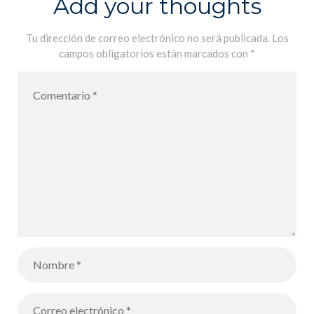
Add your thoughts
Calanova para
los alumnos
Tu dirección de correo electrónico no será publicada.
Los
campos obligatorios están marcados con
*
de CM2