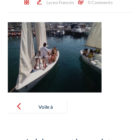
Lyceo Francés
0 Comments
Post
navigation
Voile à
Calanova pour
les élèves de
CM2 – Vela a