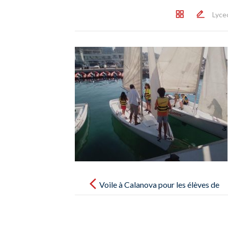
Lyce
Post
navigation
Voile à Calanova pour les élèves de
CM2 – Vela a Calanova para los
alumnos de CM2