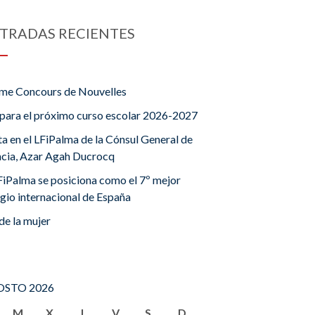
TRADAS RECIENTES
me Concours de Nouvelles
para el próximo curso escolar 2026-2027
ta en el LFiPalma de la Cónsul General de
ncia, Azar Agah Ducrocq
FiPalma se posiciona como el 7º mejor
gio internacional de España
de la mujer
STO 2026
M
X
J
V
S
D