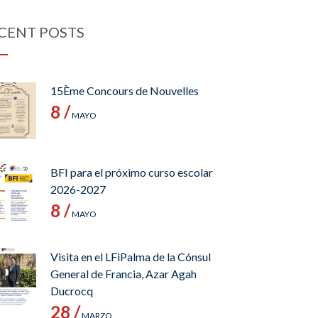
CENT POSTS
15Ème Concours de Nouvelles
8 /
MAYO
BFI para el próximo curso escolar
2026-2027
8 /
MAYO
Visita en el LFiPalma de la Cónsul
General de Francia, Azar Agah
Ducrocq
28 /
MARZO