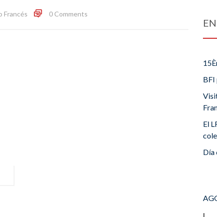
o Francés
0 Comments
EN
15È
BFI 
Visi
Fra
El L
cole
Día 
AGO
L