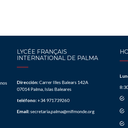
LYCÉE FRANÇAIS
HO
INTERNATIONAL DE PALMA
Lun
Dirección:
Carrer Illes Balears 142A
anos
8:3
07014 Palma, Islas Baleares
teléfono:
+34 971739260
Email:
secretaria.palma@mlfmonde.org