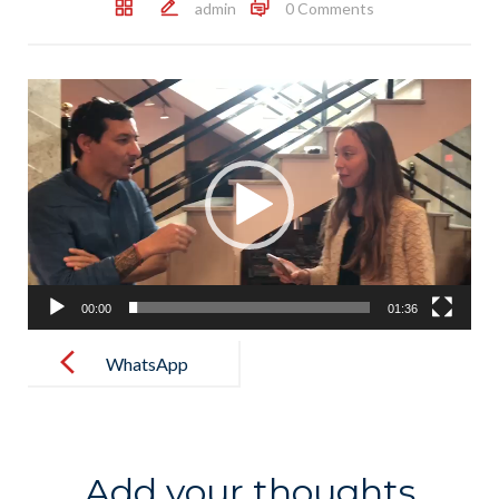
admin
0 Comments
Reproductor
de
vídeo
00:00
01:36
Post
navigation
WhatsApp
Video 2019-
12-18 at
09.40.18
Add your thoughts