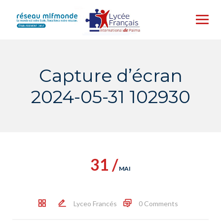
Skip
to
content
Capture d’écran
2024-05-31 102930
31 /
MAI
Lyceo Francés
0 Comments